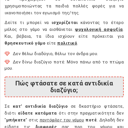
χρησιμοποιώντας τα παιδιά πολλές φορές για να
ικανοποιήσει τον εγωισμό της/της.
Δείτε τι μπορεί να
ισχυρίζεται
κάνοντας το έτερο
μέλος στο γάμο να αισθάνεται
ψυχολογική ασφυξία
.
Και, βέβαια, τα ίδια ισχύουν είτε πρόκειται για
θρησκευτικό γάμο
είτε
πολιτικό
.
Δεν θέλω διαδύγιο, θέλω τον άνδρα μου.
Δεν δίνω διαζύγιο ποτέ: Μόνο πάνω από το πτώμα
μου.
Πώς φτάσατε σε κατά αντιδικία
διαζύγιο;
Σε
κατ’ αντιδικία διαζύγιο
σε δκαστήριο φτάσατε,
διότι
είδατε κατάματα
ότι στην πραγματικότητα δεν
"
μπήκατε
" στις
παντόφλες του γάμου
ποτέ
. Δηλαδή δεν
είδατε τις
διαφορές
σας προ του γάμου και