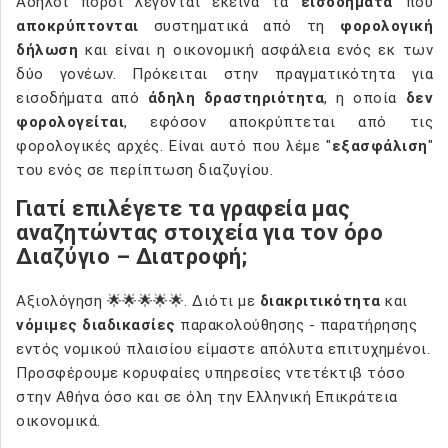
Άδηλοι πόροι λέγονται εκείνα τα
εισοδήματα
που
αποκρύπτονται
συστηματικά από τη
φορολογική
δήλωση
και είναι η οικονομική ασφάλεια ενός εκ των
δύο γονέων. Πρόκειται στην πραγματικότητα για
εισοδήματα από
άδηλη δραστηριότητα
, η οποία
δεν
φορολογείται
, εφόσον αποκρύπτεται από τις
φορολογικές αρχές. Είναι αυτό που λέμε "
εξασφάλιση
"
του ενός σε περίπτωση διαζυγίου.
Γιατί επιλέγετε τα γραφεία μας
αναζητώντας στοιχεία για τον όρο
Διαζύγιο – Διατροφή;
Αξιολόγηση 🌟🌟🌟🌟🌟. Διότι με
διακριτικότητα
και
νόμιμες διαδικασίες
παρακολούθησης - παρατήρησης
εντός νομικού πλαισίου είμαστε απόλυτα επιτυχημένοι.
Προσφέρουμε κορυφαίες υπηρεσίες ντετέκτιβ τόσο
στην Αθήνα όσο και σε όλη την Ελληνική Επικράτεια
οικονομικά.