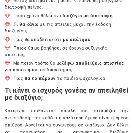
Αυτός
εισπράττει
"μαύρα" κι εμένα θα μου βγάλει
διατροφή πείνας.
Πόσο χρόνο θέλει ένα
διαζύγιο με διατροφή
;
Τι θα κάνω
με τις απειλές μέχρι την έκδοση
διαζυγίου;
Πώς θα αποδείξω ότι
με απάτησε
;
Ποιος
θα με βοηθήσει σε έρευνα συζυγικής
απιστίας;
Με ποιον τρόπο θα μαζέψω
αποδείξεις απιστίας
για προσκόμιση σε δικαστήριο;
Πώς
θα το πάρουν
τα παιδιά ψυχολογικά;
Τι κάνει ο ισχυρός γονέας αν απειληθεί
με διαζύγιο;
Καταρχάς αισθάνεται απειλή και ετοιμάζει την
αντεπίθεσή του, καθότι η καλύτερη άμυνα είναι η άμεση
επίθεση. Αρνείται να συναινέσει σε διαζύγιο. Δεν θέλει
να προχωρήσει σε συναινετικό διαζύγιο