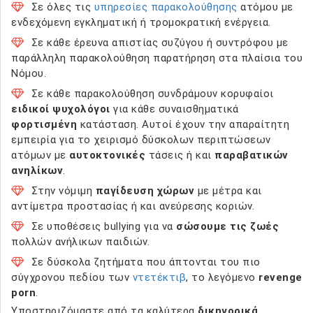
Σε όλες τις
υπηρεσίες παρακολούθησης
ατόμου με
ενδεχόμενη εγκληματική ή τρομοκρατική ενέργεια.
Σε κάθε έρευνα απιστίας συζύγου ή συντρόφου με
παράλληλη παρακολούθηση παρατήρηση στα πλαίσια του
Νόμου.
Σε κάθε παρακολούθηση συνδράμουν κορυφαίοι
ειδικοί ψυχολόγοι
για κάθε συναισθηματικά
φορτισμένη
κατάσταση. Αυτοί έχουν την απαραίτητη
εμπειρία για το χειρισμό δύσκολων περιπτώσεων
ατόμων με
αυτοκτονικές
τάσεις ή και
παραβατικών
ανηλίκων
.
Στην νόμιμη
παγίδευση χώρων
με μέτρα και
αντίμετρα προστασίας ή και ανεύρεσης κοριών.
Σε υποθέσεις bullying για να
σώσουμε τις ζωές
πολλών ανήλικων παιδιών.
Σε δύσκολα ζητήματα που άπτονται του πιο
σύγχρονου πεδίου των
ντετέκτιβ
, το λεγόμενο
revenge
porn
.
Υποστηριζόμαστε από τα καλύτερα
δικηγορικά