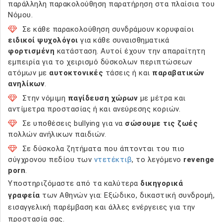
παράλληλη παρακολούθηση παρατήρηση στα πλαίσια του
Νόμου.
Σε κάθε παρακολούθηση συνδράμουν κορυφαίοι
ειδικοί ψυχολόγοι
για κάθε συναισθηματικά
φορτισμένη
κατάσταση. Αυτοί έχουν την απαραίτητη
εμπειρία για το χειρισμό δύσκολων περιπτώσεων
ατόμων με
αυτοκτονικές
τάσεις ή και
παραβατικών
ανηλίκων
.
Στην νόμιμη
παγίδευση χώρων
με μέτρα και
αντίμετρα προστασίας ή και ανεύρεσης κοριών.
Σε υποθέσεις bullying για να
σώσουμε τις ζωές
πολλών ανήλικων παιδιών.
Σε δύσκολα ζητήματα που άπτονται του πιο
σύγχρονου πεδίου των
ντετέκτιβ
, το λεγόμενο
revenge
porn
.
Υποστηριζόμαστε από τα καλύτερα
δικηγορικά
γραφεία
των Αθηνών για: Εξώδικο, δικαστική συνδρομή,
εισαγγελική παρέμβαση και άλλες ενέργειες για την
προστασία σας.