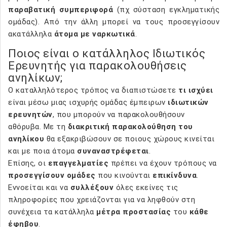
παραβατική συμπεριφορά
(πχ σύσταση εγκληματικής
ομάδας). Από την άλλη μπορεί να τους προσεγγίσουν
ακατάλληλα
άτομα με ναρκωτικά
.
Ποιος είναι ο κατάλληλος Ιδιωτικός
Ερευνητής για παρακολουθήσεις
ανηλίκων;
Ο καταλληλότερος τρόπος να διαπιστώσετε
τι ισχύει
είναι μέσω μιας ισχυρής ομάδας έμπειρων
ιδιωτικών
ερευνητών
, που μπορούν να παρακολουθήσουν
αθόρυβα. Με τη
διακριτική παρακολούθηση του
ανηλίκου
θα εξακριβώσουν σε ποιους χώρους κινείται
και με ποια άτομα
συναναστρέφεται
.
Επίσης, οι
επαγγελματίες
πρέπει να έχουν τρόπους να
προσεγγίσουν ομάδες
που κινούνται
επικίνδυνα
.
Εννοείται και να
συλλέξουν
όλες εκείνες τις
πληροφορίες που χρειάζονται για να ληφθούν στη
συνέχεια τα κατάλληλα
μέτρα προστασίας
του
κάθε
έφηβου
.