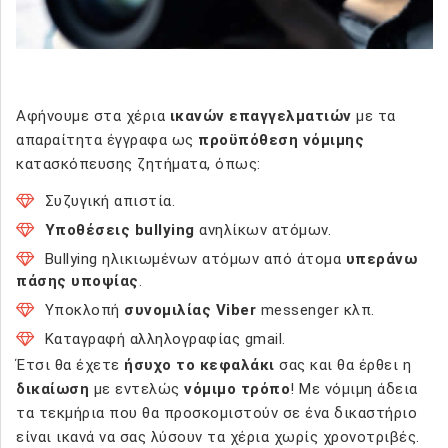
Αφήνουμε στα χέρια
ικανών επαγγελματιών
με τα
απαραίτητα έγγραφα ως
προϋπόθεση νόμιμης
κατασκόπευσης ζητήματα, όπως:
Συζυγική απιστία.
Υποθέσεις bullying
ανηλίκων ατόμων.
Bullying ηλικιωμένων ατόμων από άτομα
υπεράνω
πάσης υποψίας
.
Υποκλοπή
συνομιλίας Viber
messenger κλπ.
Καταγραφή αλληλογραφίας gmail.
Έτσι θα έχετε
ήσυχο το κεφαλάκι
σας και θα έρθει η
δικαίωση
με εντελώς
νόμιμο τρόπο
! Με νόμιμη άδεια
τα τεκμήρια που θα προσκομιστούν σε ένα δικαστήριο
είναι ικανά να σας λύσουν τα χέρια χωρίς χρονοτριβές.