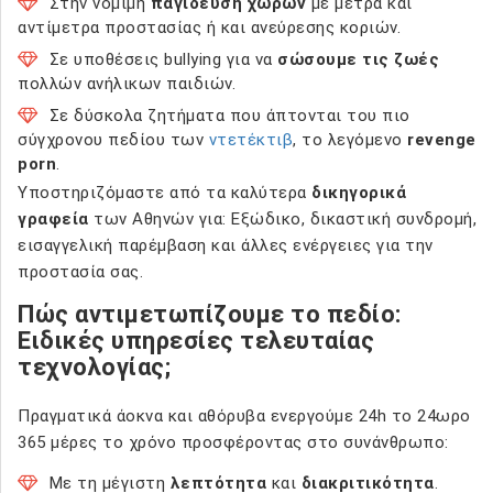
Στην νόμιμη
παγίδευση χώρων
με μέτρα και
αντίμετρα προστασίας ή και ανεύρεσης κοριών.
Σε υποθέσεις bullying για να
σώσουμε τις ζωές
πολλών ανήλικων παιδιών.
Σε δύσκολα ζητήματα που άπτονται του πιο
σύγχρονου πεδίου των
ντετέκτιβ
, το λεγόμενο
revenge
porn
.
Υποστηριζόμαστε από τα καλύτερα
δικηγορικά
γραφεία
των Αθηνών για: Εξώδικο, δικαστική συνδρομή,
εισαγγελική παρέμβαση και άλλες ενέργειες για την
προστασία σας.
Πώς αντιμετωπίζουμε το πεδίο:
Ειδικές υπηρεσίες τελευταίας
τεχνολογίας;
Πραγματικά άοκνα και αθόρυβα ενεργούμε 24h το 24ωρο
365 μέρες το χρόνο προσφέροντας στο συνάνθρωπο:
Με τη μέγιστη
λεπτότητα
και
διακριτικότητα
.