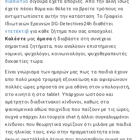
διαδίκτυο
σίγουρα έχετε απορίες. Από την άλλη ίσως
έχετε πέσει θύμα και θέλετε να βρείτε τρόπους να
αντιμετωπίσετε αυτήν την κατάσταση. Το Γραφείο
Ιδιωτικών Ερευνών DG-Detectives24h διαθέτει
ντετέκτιβ
για κάθε ζήτημα που σας απασχολεί.
Καλέστε
μας
άμεσα
ή διαβάστε στη συνέχεια
σημαντικά ζητήματα, που αναλύουν επιστήμονες
νομικοί, ψυχολόγοι, κοινωνιολόγοι, ψυχοθεραπευτές
δεκαετίες τώρα.
Είναι γνώρισμα των ημερών μας πως τα παιδιά έχουν
απο πολύ μικρά τρομερή εξοικείωση και αφιερώνουν
πολλές ώρες μπροστά σε μια οθόνη στον υπολογιστή,
στο κινητό ή στο tablet. Υπάρχουν ωστόσο και
αμέτρητοι διαδικτυακοί κίνδυνοι, καθώς στα
φαινομενικά αθώα παιχνίδια που παίζουν με τις ώρες,
συχνά υπάρχει λειτουργία chat ή άλλοι συγκαλυμμένοι
κίνδυνοι που θεωρητικά νομίζουν ότι μιλάνε με παιδιά
της ηλικίας τους, ενώ στην πραγματικότητα είναι
άκρως ακατάλληλα άτομα που προσπαθούν συχνά να τα