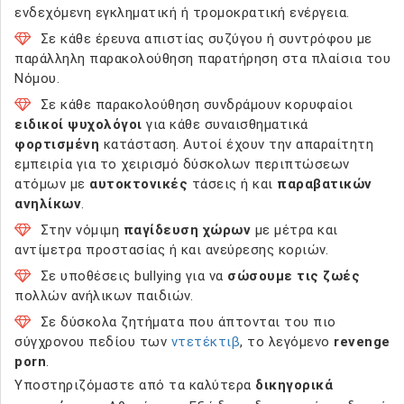
ενδεχόμενη εγκληματική ή τρομοκρατική ενέργεια.
Σε κάθε έρευνα απιστίας συζύγου ή συντρόφου με
παράλληλη παρακολούθηση παρατήρηση στα πλαίσια του
Νόμου.
Σε κάθε παρακολούθηση συνδράμουν κορυφαίοι
ειδικοί ψυχολόγοι
για κάθε συναισθηματικά
φορτισμένη
κατάσταση. Αυτοί έχουν την απαραίτητη
εμπειρία για το χειρισμό δύσκολων περιπτώσεων
ατόμων με
αυτοκτονικές
τάσεις ή και
παραβατικών
ανηλίκων
.
Στην νόμιμη
παγίδευση χώρων
με μέτρα και
αντίμετρα προστασίας ή και ανεύρεσης κοριών.
Σε υποθέσεις bullying για να
σώσουμε τις ζωές
πολλών ανήλικων παιδιών.
Σε δύσκολα ζητήματα που άπτονται του πιο
σύγχρονου πεδίου των
ντετέκτιβ
, το λεγόμενο
revenge
porn
.
Υποστηριζόμαστε από τα καλύτερα
δικηγορικά