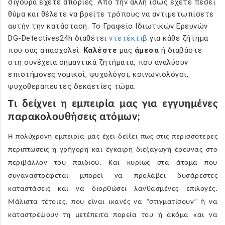
σίγουρα έχετε απορίες. Από την άλλη ίσως έχετε πέσει
θύμα και θέλετε να βρείτε τρόπους να αντιμετωπίσετε
αυτήν την κατάσταση. Το Γραφείο Ιδιωτικών Ερευνών
DG-Detectives24h διαθέτει
ντετέκτιβ
για κάθε ζήτημα
που σας απασχολεί.
Καλέστε
μας
άμεσα
ή διαβάστε
στη συνέχεια σημαντικά ζητήματα, που αναλύουν
επιστήμονες νομικοί, ψυχολόγοι, κοινωνιολόγοι,
ψυχοθεραπευτές δεκαετίες τώρα.
Τι δείχνει η εμπειρία μας για εγγυημένες
παρακολουθήσεις ατόμων;
Η πολύχρονη εμπειρία μας έχει δείξει πως στις περισσότερες
περιπτώσεις η γρήγορη και έγκαιρη διεξαγωγή έρευνας στο
περιβάλλον του παιδιού. Και κυρίως στα άτομα που
συναναστρέφεται μπορεί να προλάβει δυσάρεστες
καταστάσεις και να διορθώσει λανθασμένες επιλογές.
Μάλιστα τέτοιες, που είναι ικανές να “στιγματίσουν” ή να
καταστρέψουν τη μετέπειτα πορεία του ή ακόμα και να