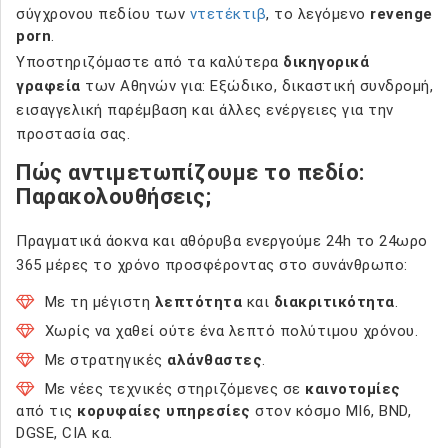
σύγχρονου πεδίου των
ντετέκτιβ
, το λεγόμενο
revenge
porn
.
Υποστηριζόμαστε από τα καλύτερα
δικηγορικά
γραφεία
των Αθηνών για: Εξώδικο, δικαστική συνδρομή,
εισαγγελική παρέμβαση και άλλες ενέργειες για την
προστασία σας.
Πώς αντιμετωπίζουμε το πεδίο:
Παρακολουθήσεις;
Πραγματικά άοκνα και αθόρυβα ενεργούμε 24h το 24ωρο
365 μέρες το χρόνο προσφέροντας στο συνάνθρωπο:
Με τη μέγιστη
λεπτότητα
και
διακριτικότητα
.
Χωρίς να χαθεί ούτε ένα λεπτό πολύτιμου χρόνου.
Με στρατηγικές
αλάνθαστες
.
Με νέες τεχνικές στηριζόμενες σε
καινοτομίες
από τις
κορυφαίες υπηρεσίες
στον κόσμο MI6, BND,
DGSE, CIA κα.