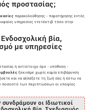
μός προστασίας;
ικασίες
παρακολούθησης - παρατήρησης εντός
ρυφαίες υπηρεσίες ντετέκτιβ τόσο στην
 Ενδοσχολική βία,
σμό με υπηρεσίες
στασίας ή αντίστοιχο όρο - υπόθεση -
υμβουλές
ξεκινάμε χωρίς καμία επιβάρυνση
σετε και να αλλάξετε τη ζωή σας ή έστω να
ρο ποσοστό των περιπτώσεων οι υποψίες
 συνδράμουν οι Ιδιωτικοί
νδοσχολική βία, Σχεδιασμός