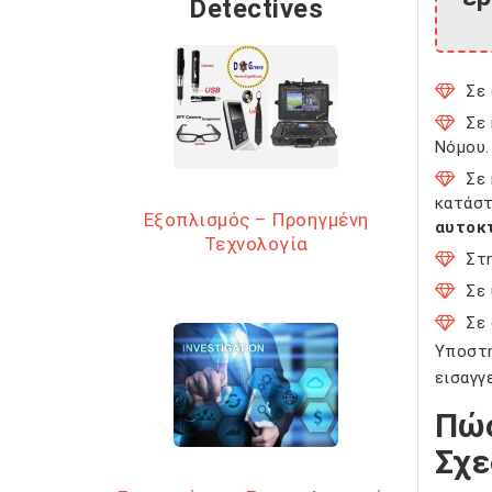
Detectives
Σε
Σε
Νόμου.
Σε
κατάστ
Εξοπλισμός – Προηγμένη
αυτοκ
Τεχνολογία
Στ
Σε 
Σε
Υποστη
εισαγγ
Πώς
Σχε