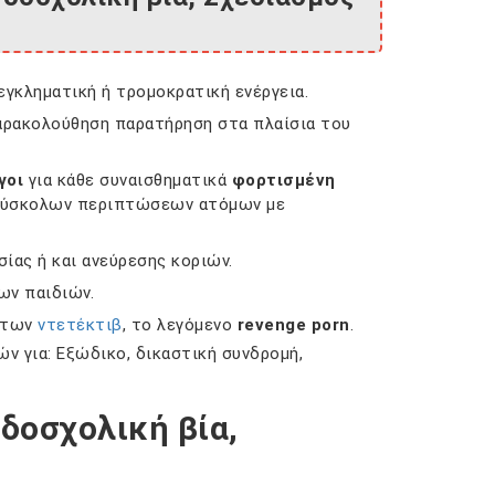
γκληματική ή τρομοκρατική ενέργεια.
παρακολούθηση παρατήρηση στα πλαίσια του
γοι
για κάθε συναισθηματικά
φορτισμένη
ό δύσκολων περιπτώσεων ατόμων με
ίας ή και ανεύρεσης κοριών.
ων παιδιών.
υ των
ντετέκτιβ
, το λεγόμενο
revenge porn
.
ν για: Εξώδικο, δικαστική συνδρομή,
δοσχολική βία,