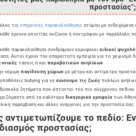
προστασίας";
 όλες τις
υπηρεσίες παρακολούθησης
ατόμου με ενδεχόμενη ε
 κάθε έρευνα απιστίας συζύγου ή συντρόφου με παράλληλη 
 κάθε παρακολούθηση συνδράμουν κορυφαίοι
ειδικοί ψυχολό
αση. Αυτοί έχουν την απαραίτητη εμπειρία για το χειρισμ
τονικές
τάσεις ή και
παραβατικών ανηλίκων
.
ην νόμιμη
παγίδευση χώρων
με μέτρα και αντίμετρα προστασ
υποθέσεις bullying για να
σώσουμε τις ζωές
πολλών ανήλικ
 δύσκολα ζητήματα που άπτονται του πιο σύγχρονου πεδίο
ριζόμαστε από τα καλύτερα
δικηγορικά γραφεία
των Αθηνώ
ελική παρέμβαση και άλλες ενέργειες για την προστασία σας.
 αντιμετωπίζουμε το πεδίο: Εν
διασμός προστασίας;