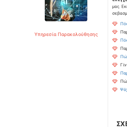
μας. Ε
σεβασμ
Πό
Πα
Υπηρεσία Παρακολούθησης
Πόσ
Πα
Πώ
Γίν
Πα
Πώ
Ψάχ
ΣΧ