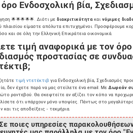
 όρο Ενδοσχολική βία, Σχεδιασ
γηση 🌟🌟🌟🌟🌟. Διότι με
διακριτικότητα
και
νόμιμες διαδ
ύ πλαισίου είμαστε απόλυτα επιτυχημένοι. Προσφέρουμε κο
όσο και σε όλη την Ελληνική Επικράτεια οικονομικά.
ετε τιμή αναφορικά με τον όρο
διασμός προστασίας σε συνδυα
τέκτιβ;
ζητάτε
τιμή ντετέκτιβ
για Ενδοσχολική βία, Σχεδιασμός προ
ία, δεν έχετε παρά να μας στείλετε ένα email. Με
Δωρεάν σ
ώτο ραντεβού. Θα σκεφτείτε αν αξίζει τον κόπο να προχωρή
λίσετε ότι υπάρχουν μόνο υποψίες. Πάντως στο μεγαλύτε
ν και τις αποδείξεις - τεκμήρια.
Σε ποιες υπηρεσίες παρακολουθήσεων
ευνητές μας παράλληλα με τον όρο "Ε