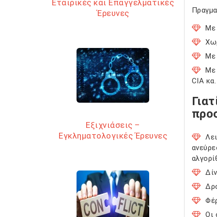
Εταιρικές και Επαγγελματικές
Πραγμα
Έρευνες
Με
Χωρ
Με
Με
CIA κα.
Γιατ
προ
Εξιχνιάσεις –
Εγκληματολογικές Έρευνες
Λε
ανεύρε
αλγορ
Δί
Δρο
Φέ
Οι 