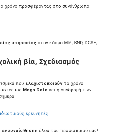
 το χρόνο προσφέροντας στο συνάνθρωπο:
αίες υπηρεσίες
στον κόσμο MI6, BND, DGSE,
ολική βία, Σχεδιασμός
γισμικά που
ελαχιστοποιούν
το χρόνο
γνωστές ως
Mega Data
και η συνδρομή των
σήμερα.
ιδιωτικούς ερευνητές
.
ό
ενσυναίσθησης
όλου του προσωπικού μας!