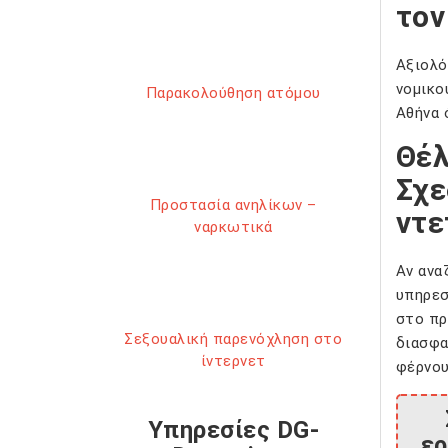
τον
Αξιολό
νομικο
Παρακολούθηση ατόμου
Αθήνα 
Θέλ
Σχε
Προστασία ανηλίκων –
ντε
ναρκωτικά
Αν ανα
υπηρεσ
στο πρ
Σεξουαλική παρενόχληση στο
διασφα
ίντερνετ
φέρνου
Υπηρεσίες DG-
ερ