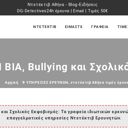
Ντετέκτιβ Αθήνα
-
Blog-Ειδήσεις
DG-Detectives24h έρευνα
|
Email
|
Τιμές 50€
ΝΤΕΤΕΚΤΙΒ
ΕΙΜΑΣΤΕ
ΓΡΑΦΕΙΑ
ΤΙΜΕ
ΒΙΑ, Bullying και Σχολικ
Αρχική
ΥΠΗΡΕΣΙΕΣ ΕΡΕΥΝΩΝ, ντετέκτιβ Αθήνα τιμές έρευ
g και Σχολικός Εκφοβισμός: Τα γραφεία ιδιωτικών ερευν
επαγγελματικές υπηρεσίες Ντετέκτιβ Ερευνητών.