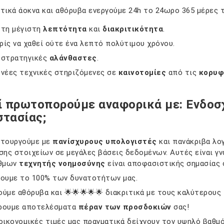
τικά άοκνα και αθόρυβα ενεργούμε 24h το 24ωρο 365 μέρες
 τη μέγιστη
λεπτότητα
και
διακριτικότητα
.
ίς να χαθεί ούτε ένα λεπτό πολύτιμου χρόνου.
 στρατηγικές
αλάνθαστες
.
 νέες τεχνικές στηριζόμενες σε
καινοτομίες
από τις
κορυφ
ί πρωτοπορούμε αναφορικά με: Ενδοσχ
στασίας;
ιτουργούμε με
πανίσχυρους υπολογιστές
και πανάκριβα λο
σης στοιχείων σε μεγάλες βάσεις δεδομένων. Αυτές είναι 
ίθμων
τεχνητής νοημοσύνης
είναι αποφασιστικής σημασίας 
νουμε το 100% των δυνατοτήτων μας.
ύμε αθόρυβα και 🌟🌟🌟🌟🌟 διακριτικά με τους καλύτερους
ρουμε αποτελέσματα
πέραν των προσδοκιών
σας!
οικονομικές τιμές μας πραγματικά δείχνουν τον υψηλό βαθμ