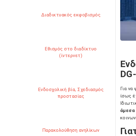
Διαδικτυακός εκφοβισμός
Εθισμός στο διαδίκτυο
(ίντερνετ)
Ενδ
DG-
Για να
Ενδοσχολική βία, Σχεδιασμός
ίσως έ
προστασίας
Ιδιωτι
άμεσα
κοινων
Για
Παρακολούθηση ανηλίκων