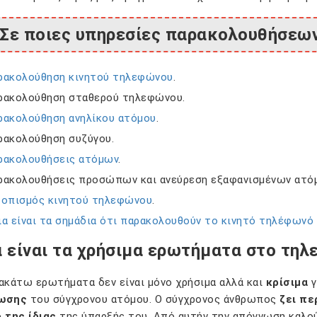
Σε ποιες υπηρεσίες παρακολουθήσεων 
ρακολούθηση κινητού τηλεφώνου
.
ρακολούθηση σταθερού τηλεφώνου.
ρακολούθηση ανηλίκου ατόμου
.
ρακολούθηση συζύγου.
ρακολουθήσεις ατόμων
.
ρακολουθήσεις προσώπων και ανεύρεση εξαφανισμένων ατό
τοπισμός κινητού τηλεφώνου
.
α είναι τα σημάδια ότι παρακολουθούν το κινητό τηλέφωνό 
 είναι τα χρήσιμα ερωτήματα στο τηλ
ακάτω ερωτήματα δεν είναι μόνο χρήσιμα αλλά και
κρίσιμα
γ
ωσης
του σύγχρονου ατόμου. Ο σύγχρονος άνθρωπος
ζει πε
 της ίδιας
της ύπαρξής του. Από αυτήν την απόγνωση καλο