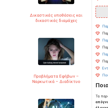
Δικαστικές υποθέσεις και
δικαστικές διαμάχες
Πα
Πα
Πα
Πα
Πα
Πα
Εν
Ποι
Προβλήματα Εφήβων –
Ναρκωτικά – Διαδίκτυο
Ποια
Τα παρ
απόγν
έλεγχο