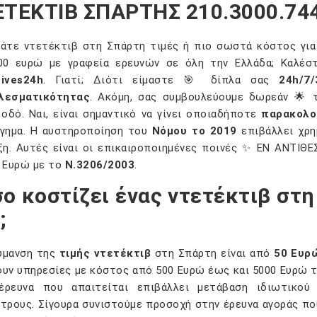
ΤΕΚΤΙΒ ΣΠΑΡΤΗΣ 210.3000.74
άτε ντετέκτιβ στη Σπάρτη τιμές ή πιο σωστά κόστος για
0 ευρώ με γραφεία ερευνών σε όλη την Ελλάδα; Καλέστ
ives24h
. Γιατί; Διότι είμαστε 🎯 δίπλα σας
24h/7/
λεσματικότητας
. Ακόμη, σας συμβουλεύουμε δωρεάν 🌟 τ
 οδό. Ναι, είναι σημαντικό να γίνει οποιαδήποτε
παρακολο
γημα. Η αυστηροποίηση του
Νόμου το 2019
επιβάλλει χρ
ξη. Αυτές είναι οι επικαιροποιημένες ποινές ✨ ΕΝ ΑΝΤΙΘΕΣ
 Ευρώ με το
Ν.3206/2003
.
ο κοστίζει ένας ντετέκτιβ στ
;
ύμανση της
τιμής ντετέκτιβ
στη Σπάρτη είναι από
50 Ευρ
υν υπηρεσίες με κόστος από 500 Ευρώ έως και 5000 Ευρώ τ
έρευνα που απαιτείται επιβάλλει μετάβαση ιδιωτικού
τρους. Σίγουρα συνιστούμε προσοχή στην έρευνα αγοράς που