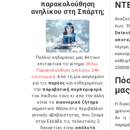
ΝΤΕ
παρακολούθηση
ανηλίκου στη Σπάρτη;
Αναζητ
έως 30
Detect
αποτε
νόμιμη
κακούρ
Πολλοί κηδεμόνες μας θέτουν
κάθειρ
επιτακτικά το αίτημα:
Θέλω
250000
Παρακολούθηση ανηλίκου 24h
οικονομικά
. Από τη μία ανησυχούν
Πόσ
για τις
παρέες
και ενδεχομένως
μας
την
παραβατική συμπεριφορά
του παιδιού τους κι από την άλλη
είναι το
οικονομικό ζήτημα
Η διακ
σημαντικό. Μέσα στο περιβάλλον
χρεώνο
γενικής αβεβαιότητας, που ζούμε
Αν η 
στην Ελλάδα τις τελευταίες 2
παραμέ
δεκαετίες είναι
απόλυτα