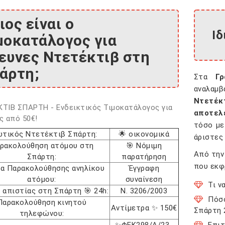
ιος είναι ο
Ι
μοκατάλογος για
ευνες Ντετέκτιβ στη
άρτη;
Στα
Γ
αναλα
Ντετέκ
ΤΙΒ ΣΠΑΡΤΗ - Ενδεικτικός Τιμοκατάλογος για
αποτελ
ς από 50€!
τόσο με
ωτικός Ντετέκτιβ Σπάρτη:
🌟 οικονομικά
άριστες
ρακολούθηση ατόμου στη
🎯 Νόμιμη
Από την
Σπάρτη:
παρατήρηση
που εκφ
α Παρακολούθησης ανηλίκου
Έγγραφη
ατόμου:
συναίνεση
Τι ν
 απιστίας στη Σπάρτη 🎯 24h:
Ν. 3206/2003
Πόσ
Παρακολούθηση κινητού
Αντίμετρα ✨ 150€
Σπάρτη 
τηλεφώνου: