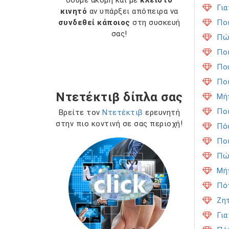
δούμε ακόμη και με
κλειστό
Για
κινητό
αν υπάρξει απόπειρα να
συνδεθεί κάποιος
στη συσκευή
Ποι
σας!
Πώ
Ποι
Πο
Ποι
Ντετέκτιβ δίπλα σας
Μή
Ποι
Βρείτε τον
Ντετέκτιβ
ερευνητή
στην πιο κοντινή σε σας περιοχή!
Πό
Ποι
Πώ
Μή
Πότ
Ζη
Για