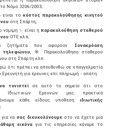
τρέπεται η παρακολούθηση ανηλίκων ατόμων
 το Νόμο 3206/2003;
ο είναι το
κόστος παρακολούθησης κινητού
νου
στη Σπάρτη;
 νόμιμη ✨ είναι η
παρακολούθηση σταθερού
νου
ΟΤΕ κλπ;
α ζητήματα που αφορούν:
Συνακρόαση
ύ τηλεφώνου
, 🎯 Παρακολούθηση σταθερού
ου στη Σπάρτη κλπ.
ρώ ότι πρέπει να απευθυνθώ σε επαγγελματία
ό Ερευνητή για έρευνες επί πληρωμή - απάτη.
να τονιστεί
σε αυτό το σημείο ότι στο
ίο Ιδιωτικών Ερευνών μας πρακτικά
βάνουμε κάθε είδους υπόθεση
ιδιωτικής
ς
.
 για να
σας διευκολύνουμε
στο να έχετε μια
άθαρη εικόνα
για τις υπηρεσίες κάναμε το