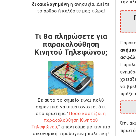
την πλ
δικαιολογημένη
η ανησυχία. Δείτε
το άρθρο ή καλέστε μας τώρα!
Τι θα πληρώσετε για
παρακολούθηση
Παρακ
ανήμπ
Κινητού Τηλεφώνου;
ασφάλ
Παρόλ
ενημέρ
χρειάζ
να βρε
πράξη 
Σε αυτό το σημείο είναι πολύ
σημαντικό να υπερτονιστεί ότι
στο ερώτημα "
Πόσο κοστίζει η
παρακολούθηση Κινητού
Ότι ακ
Τηλεφώνου;
" απαντούμε με την πιο
πρωτό
οικονομική τιμολογιακή πολιτική!