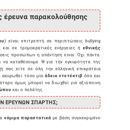
ως έρευνα παρακολούθησης
ου
) είναι επιτρεπτή σε περιπτώσεις bullying
ά και σε τρομοκρατικές ενέργειες ή
εθνικής
ήσεις προσώπων η απάντηση είναι: Όχι πάντα.
ε να καταθέσουμε 🎯για την εγκυρότητα της
ή σας είτε σε όλη την ελληνική επικράτεια
να ακυρωθεί τόσο μία
άδεια ντετέκτιβ
όσο και
ότερο όμως μπορεί να διωχθεί για αξιόποινη
ώπου
και ο πελάτης.
ΚΩΝ ΕΡΕΥΝΩΝ ΣΠΑΡΤΗΣ;
τα
νόμιμα παραστατικά
με βάση συγκεκριμένο