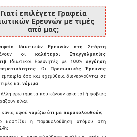
Γιατί επιλέγετε Γραφεία
διωτικών Ερευνών με τιμές
από μας;
ραφεία Ιδιωτικών Ερευνών στη Σπάρτη
μβάνουν οι
καλύτεροι Επαγγελματίες
τιβ
Ιδιωτικοί Ερευνητές με
100% εγγύηση
εσματικότητας
. Οι
Προσωπικές Έρευνες
 εμπειρία όσο και εχεμύθεια διενεργούνται σε
 τιμές και
νόμιμα
.
 άλλη ερωτήματα που κάνουν αρκετοί ή φοβίες
ράζουν είναι:
α κάνω, αφού
νομίζω ότι με παρακολουθούν
;
ο κοστίζει η παρακολούθηση ατόμου στη
24h;