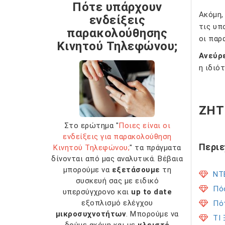
Πότε υπάρχουν
Ακόμη,
ενδείξεις
τις υπ
παρακολούθησης
οι παρ
Κινητού Τηλεφώνου;
Ανεύρ
η ιδιό
ΖΗΤ
Στο ερώτημα "
Ποιες είναι οι
ενδείξεις για παρακολούθηση
Περι
Κινητού Τηλεφώνου;
" τα πράγματα
δίνονται από μας αναλυτικά. Βέβαια
μπορούμε να
εξετάσουμε
τη
ΝΤ
συσκευή σας με ειδικό
Πόσ
υπερσύγχρονο και
up to date
εξοπλισμό ελέγχου
Πό
μικροσυχνοτήτων
. Μπορούμε να
ΤΙ