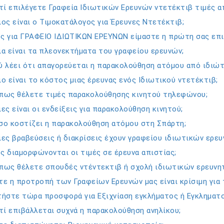
τί επιλέγετε Γραφεία Ιδιωτικών Ερευνών ντετέκτιβ τιμές α
ος είναι ο Τιμοκατάλογος για Έρευνες Ντετέκτιβ;
ς για ΓΡΑΦΕΙΟ ΙΔΙΩΤΙΚΩΝ ΕΡΕΥΝΩΝ είμαστε η πρώτη σας επι
α είναι τα πλεονεκτήματα του γραφείου ερευνών;
ύ λέει ότι απαγορεύεται η παρακολούθηση ατόμου από ιδιώτ
ο είναι το κόστος μιας έρευνας ενός Ιδιωτικού ντετέκτιβ;
πως θέλετε τιμές παρακολούθησης κινητού τηλεφώνου;
ες είναι οι ενδείξεις για παρακολούθηση κινητού;
σο κοστίζει η παρακολούθηση ατόμου στη Σπάρτη;
ες βραβεύσεις ή διακρίσεις έχουν γραφείου ιδιωτικών ερευ
ς διαμορφώνονται οι τιμές σε έρευνα απιστίας;
πως θέλετε σπουδές ντέντεκτιβ ή σχολή ιδιωτικών ερευνη
ε η προτροπή των Γραφείων Ερευνών μας είναι κρίσιμη για 
τήστε τώρα προσφορά για Εξιχνίαση εγκλήματος ή Εγκληματο
τί επιβάλλεται συχνά η παρακολούθηση ανηλίκου;