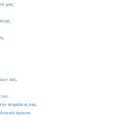
πό μας;
λογή;
η;
νών σας;
τών;
την ασφάλειά σας;
λογική έρευνα