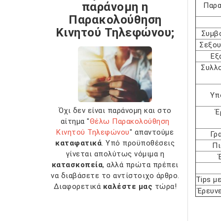
παράνομη η
Παρα
Παρακολούθηση
Κινητού Τηλεφώνου;
Συμβ
Σεξου
Εξ
Συλλ
Υπ
Όχι δεν είναι παράνομη και στο
Έ
αίτημα "
Θέλω Παρακολούθηση
Κινητού Τηλεφώνου
" απαντούμε
Γρ
καταφατικά
. Υπό προϋποθέσεις
Πι
γίνεται απολύτως νόμιμα η
κατασκοπεία
, αλλά πρώτα πρέπει
να διαβάσετε το αντίστοιχο άρθρο.
Tips μ
Διαφορετικά
καλέστε μας
τώρα!
Έρευνε