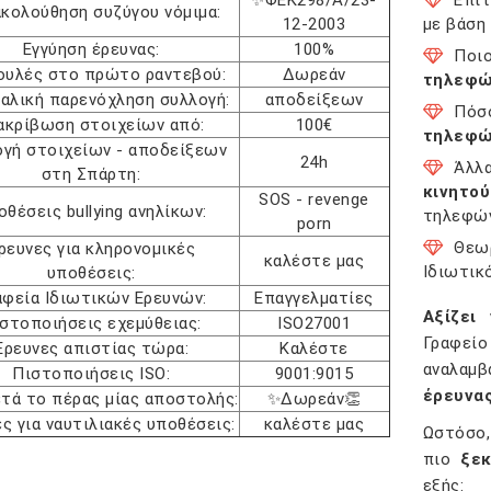
✨ΦΕΚ298/Α/23-
Επι
κολούθηση συζύγου νόμιμα:
12-2003
με βάση
Εγγύηση έρευνας:
100%
Ποι
ουλές στο πρώτο ραντεβού:
Δωρεάν
τηλεφώ
αλική παρενόχληση συλλογή:
αποδείξεων
Πόσο
ακρίβωση στοιχείων από:
100€
τηλεφώ
ογή στοιχείων - αποδείξεων
24h
Άλλ
στη Σπάρτη:
κινητο
SOS - revenge
οθέσεις bullying ανηλίκων:
τηλεφών
porn
Θεω
ρευνες για κληρονομικές
καλέστε μας
Ιδιωτικ
υποθέσεις:
αφεία Ιδιωτικών Ερευνών:
Επαγγελματίες
Αξίζει 
στοποιήσεις εχεμύθειας:
ISO27001
Γραφε
Έρευνες απιστίας τώρα:
Καλέστε
αναλαμ
Πιστοποιήσεις ISO:
9001:9015
έρευνα
ετά το πέρας μίας αποστολής:
✨Δωρεάν👏
ς για ναυτιλιακές υποθέσεις:
καλέστε μας
Ωστόσο,
πιο
ξεκ
εξής: