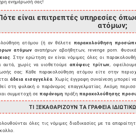
ηρη ενημέρωσή σας!
Πότε είναι επιτρεπτές υπηρεσίες όπ
ατόμων;
ολούθηση ατόμου (ή αν θέλετε
παρακολούθηση προσώπ
ορων ατόμων
αναπήρων αβοήθητων, revenge porn. Φυσικ
ειας
. Στην ερώτηση αν είναι νόμιμες όλες οι παρακολουθ
α αυτά, χωρίς να υιοθετούμε
απόψεις τρίτων
, οφείλουμ
ωσής σας: Κάθε παρακολούθηση ατόμου είτε στην περιοχ
εται
άδεια εισαγγελέα
. Χωρίς έγγραφη συναίνεση μπορεί 
θεί στη φυλακή ο παράνομος επαγγελματίας. Ακόμη περισσ
και συμμετοχή σε
παράνομη
πράξη
παρακολούθησης προσ
ΤΙ ΞΕΚΑΘΑΡΙΖΟΥΝ ΤΑ ΓΡΑΦΕΙΑ ΙΔΙΩΤΙ
ολουθούνται όλες τις νόμιμες διαδικασίες με τα απαραίτη
κολλο.