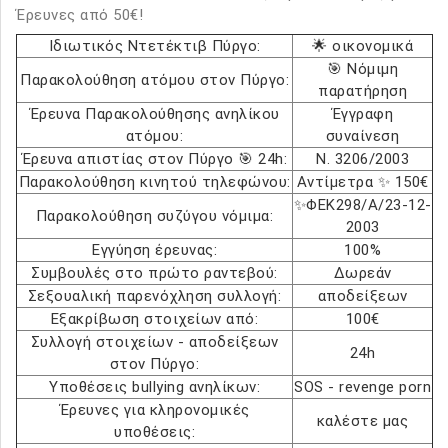
Έρευνες από 50€!
Ιδιωτικός Ντετέκτιβ Πύργο:
🌟 οικονομικά
🎯 Νόμιμη
Παρακολούθηση ατόμου στον Πύργο:
παρατήρηση
Έρευνα Παρακολούθησης ανηλίκου
Έγγραφη
ατόμου:
συναίνεση
Έρευνα απιστίας στον Πύργο 🎯 24h:
Ν. 3206/2003
Παρακολούθηση κινητού τηλεφώνου:
Αντίμετρα ✨ 150€
✨ΦΕΚ298/Α/23-12-
Παρακολούθηση συζύγου νόμιμα:
2003
Εγγύηση έρευνας:
100%
Συμβουλές στο πρώτο ραντεβού:
Δωρεάν
Σεξουαλική παρενόχληση συλλογή:
αποδείξεων
Εξακρίβωση στοιχείων από:
100€
Συλλογή στοιχείων - αποδείξεων
24h
στον Πύργο:
Υποθέσεις bullying ανηλίκων:
SOS - revenge porn
Έρευνες για κληρονομικές
καλέστε μας
υποθέσεις: