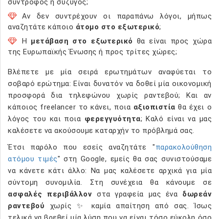
σύντροφος ή σύζυγος;
Αν δεν συντρέχουν οι παραπάνω λόγοι, μήπως
αναζητάτε κάποιο
άτομο στο εξωτερικό
;
Η
μετάβαση στο εξωτερικό
θα είναι προς χώρα
της Ευρωπαϊκής Ένωσης ή προς τρίτες χώρες;
Βλέπετε με μία σειρά ερωτημάτων αναφύεται το
σοβαρό ερώτημα: Είναι δυνατόν να δοθεί μία οικονομική
προσφορά δια τηλεφώνου χωρίς ραντεβού; Και αν
κάποιος freelancer το κάνει, ποια
αξιοπιστία
θα έχει ο
λόγος του και ποια
φερεγγυότητα
; Καλό είναι να μας
καλέσετε να ακούσουμε καταρχήν το πρόβλημά σας.
Έτσι παρόλο που εσείς αναζητάτε "
παρακολούθηση
ατόμου τιμές
" στη Google, εμείς θα σας συνιστούσαμε
να κάνετε κάτι άλλο: Να μας καλέσετε αρχικά για μία
σύντομη συνομιλία. Στη συνέχεια θα κάνουμε σε
ασφαλές περιβάλλον
στα γραφεία μας ένα
δωρεάν
ραντεβού
χωρίς ✨ καμία απαίτηση από σας. Ίσως
τελικά να βρεθεί μία λύση που να είναι τόσο εύκολη όσο