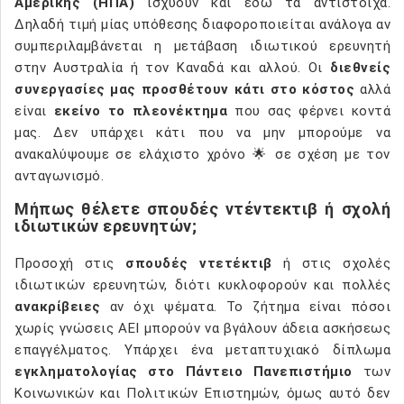
Αμερικής (ΗΠΑ)
ισχύουν και εδώ τα αντίστοιχα.
Δηλαδή τιμή μίας υπόθεσης διαφοροποιείται ανάλογα αν
συμπεριλαμβάνεται η μετάβαση ιδιωτικού ερευνητή
στην Αυστραλία ή τον Καναδά και αλλού. Οι
διεθνείς
συνεργασίες μας προσθέτουν κάτι στο κόστος
αλλά
είναι
εκείνο το πλεονέκτημα
που σας φέρνει κοντά
μας. Δεν υπάρχει κάτι που να μην μπορούμε να
ανακαλύψουμε σε ελάχιστο χρόνο 🌟 σε σχέση με τον
ανταγωνισμό.
Μήπως θέλετε σπουδές ντέντεκτιβ ή σχολή
ιδιωτικών ερευνητών;
Προσοχή στις
σπουδές ντετέκτιβ
ή στις σχολές
ιδιωτικών ερευνητών, διότι κυκλοφορούν και πολλές
ανακρίβειες
αν όχι ψέματα. Το ζήτημα είναι πόσοι
χωρίς γνώσεις ΑΕΙ μπορούν να βγάλουν άδεια ασκήσεως
επαγγέλματος. Υπάρχει ένα μεταπτυχιακό δίπλωμα
εγκληματολογίας στο Πάντειο Πανεπιστήμιο
των
Κοινωνικών και Πολιτικών Επιστημών, όμως αυτό δεν