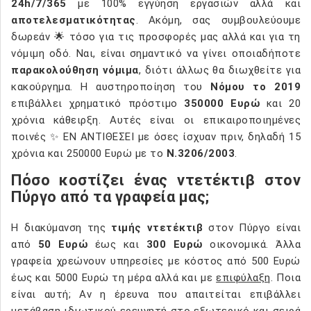
24h/7/365
με 100% εγγύηση εργασιών αλλά και
αποτελεσματικότητας
. Ακόμη, σας συμβουλεύουμε
δωρεάν 🌟 τόσο για τις προσφορές μας αλλά και για τη
νόμιμη οδό. Ναι, είναι σημαντικό να γίνει οποιαδήποτε
παρακολούθηση νόμιμα
, διότι άλλως θα διωχθείτε για
κακούργημα. Η αυστηροποίηση του
Νόμου το 2019
επιβάλλει χρηματικό πρόστιμο
350000 Ευρώ
και 20
χρόνια κάθειρξη. Αυτές είναι οι επικαιροποιημένες
ποινές ✨ ΕΝ ΑΝΤΙΘΕΣΕΙ με όσες ίσχυαν πριν, δηλαδή 15
χρόνια και 250000 Ευρώ με το
Ν.3206/2003
.
Πόσο κοστίζει ένας ντετέκτιβ στον
Πύργο από τα γραφεία μας;
Η διακύμανση της
τιμής ντετέκτιβ
στον Πύργο είναι
από
50 Ευρώ
έως και
300 Ευρώ
οικονομικά. Άλλα
γραφεία χρεώνουν υπηρεσίες με κόστος από 500 Ευρώ
έως και 5000 Ευρώ τη μέρα αλλά και με
επιφύλαξη
. Ποια
είναι αυτή; Αν η έρευνα που απαιτείται επιβάλλει
μετάβαση ιδιωτικού ερευνητή στο εξωτερικό και σειρά