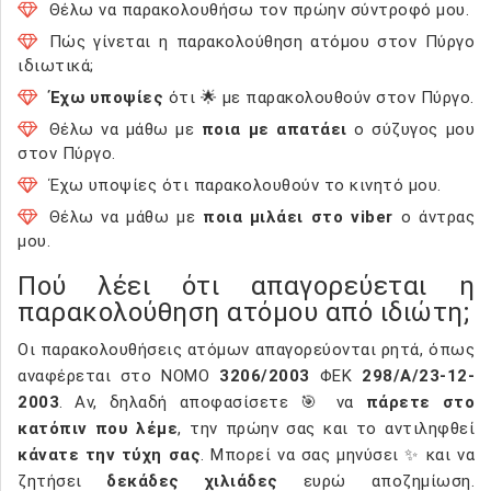
Θέλω να παρακολουθήσω τον πρώην σύντροφό μου.
Πώς γίνεται η παρακολούθηση ατόμου στον Πύργο
ιδιωτικά;
Έχω υποψίες
ότι 🌟 με παρακολουθούν στον Πύργο.
Θέλω να μάθω με
ποια με απατάει
ο σύζυγος μου
στον Πύργο.
Έχω υποψίες ότι παρακολουθούν το κινητό μου.
Θέλω να μάθω με
ποια μιλάει στο viber
ο άντρας
μου.
Πού λέει ότι απαγορεύεται η
παρακολούθηση ατόμου από ιδιώτη;
Οι παρακολουθήσεις ατόμων απαγορεύονται ρητά, όπως
αναφέρεται στο ΝΟΜΟ
3206/2003
ΦΕΚ
298/Α/23-12-
2003
. Αν, δηλαδή αποφασίσετε 🎯 να
πάρετε στο
κατόπιν που λέμε
, την πρώην σας και το αντιληφθεί
κάνατε την τύχη σας
. Μπορεί να σας μηνύσει ✨ και να
ζητήσει
δεκάδες χιλιάδες
ευρώ αποζημίωση.