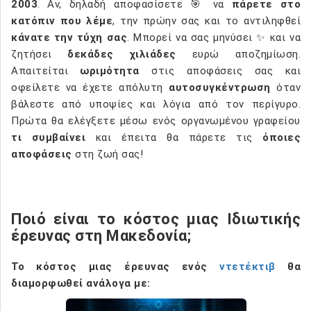
2003
. Αν, δηλαδή αποφασίσετε 🎯 να
πάρετε στο
κατόπιν που λέμε
, την πρώην σας και το αντιληφθεί
κάνατε την τύχη σας
. Μπορεί να σας μηνύσει ✨ και να
ζητήσει
δεκάδες χιλιάδες
ευρώ αποζημίωση.
Απαιτείται
ωριμότητα
στις αποφάσεις σας και
οφείλετε να έχετε απόλυτη
αυτοσυγκέντρωση
όταν
βάλεστε από υποψίες και λόγια από τον περίγυρο.
Πρώτα θα ελέγξετε μέσω ενός οργανωμένου γραφείου
τι συμβαίνει
και έπειτα θα πάρετε τις
όποιες
αποφάσεις
στη ζωή σας!
Ποιό είναι το κόστος μιας Ιδιωτικής
έρευνας στη Μακεδονία;
Το
κόστος μιας έρευνας ενός
ντετέκτιβ
θα
διαμορφωθεί ανάλογα
με: