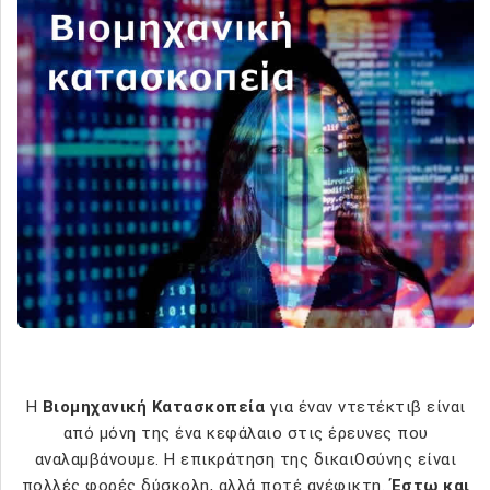
Η
Βιομηχανική Κατασκοπεία
για έναν ντετέκτιβ είναι
από μόνη της ένα κεφάλαιο στις έρευνες που
αναλαμβάνουμε. Η επικράτηση της δικαιΟσύνης είναι
πολλές φορές δύσκολη, αλλά ποτέ ανέφικτη.
Έστω και