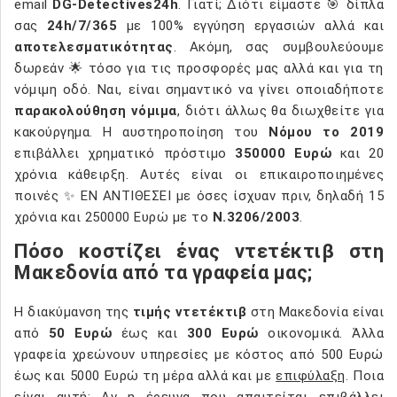
email
DG-Detectives24h
. Γιατί; Διότι είμαστε 🎯 δίπλα
σας
24h/7/365
με 100% εγγύηση εργασιών αλλά και
αποτελεσματικότητας
. Ακόμη, σας συμβουλεύουμε
δωρεάν 🌟 τόσο για τις προσφορές μας αλλά και για τη
νόμιμη οδό. Ναι, είναι σημαντικό να γίνει οποιαδήποτε
παρακολούθηση νόμιμα
, διότι άλλως θα διωχθείτε για
κακούργημα. Η αυστηροποίηση του
Νόμου το 2019
επιβάλλει χρηματικό πρόστιμο
350000 Ευρώ
και 20
χρόνια κάθειρξη. Αυτές είναι οι επικαιροποιημένες
ποινές ✨ ΕΝ ΑΝΤΙΘΕΣΕΙ με όσες ίσχυαν πριν, δηλαδή 15
χρόνια και 250000 Ευρώ με το
Ν.3206/2003
.
Πόσο κοστίζει ένας ντετέκτιβ στη
Μακεδονία από τα γραφεία μας;
Η διακύμανση της
τιμής ντετέκτιβ
στη Μακεδονία είναι
από
50 Ευρώ
έως και
300 Ευρώ
οικονομικά. Άλλα
γραφεία χρεώνουν υπηρεσίες με κόστος από 500 Ευρώ
έως και 5000 Ευρώ τη μέρα αλλά και με
επιφύλαξη
. Ποια
είναι αυτή; Αν η έρευνα που απαιτείται επιβάλλει