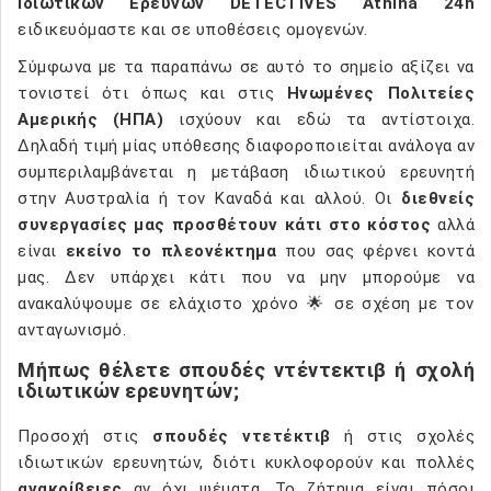
Ιδιωτικών Ερευνών DETECTIVES Athina 24h
ειδικευόμαστε και σε υποθέσεις ομογενών.
Σύμφωνα με τα παραπάνω σε αυτό το σημείο αξίζει να
τονιστεί ότι όπως και στις
Ηνωμένες Πολιτείες
Αμερικής (ΗΠΑ)
ισχύουν και εδώ τα αντίστοιχα.
Δηλαδή τιμή μίας υπόθεσης διαφοροποιείται ανάλογα αν
συμπεριλαμβάνεται η μετάβαση ιδιωτικού ερευνητή
στην Αυστραλία ή τον Καναδά και αλλού. Οι
διεθνείς
συνεργασίες μας προσθέτουν κάτι στο κόστος
αλλά
είναι
εκείνο το πλεονέκτημα
που σας φέρνει κοντά
μας. Δεν υπάρχει κάτι που να μην μπορούμε να
ανακαλύψουμε σε ελάχιστο χρόνο 🌟 σε σχέση με τον
ανταγωνισμό.
Μήπως θέλετε σπουδές ντέντεκτιβ ή σχολή
ιδιωτικών ερευνητών;
Προσοχή στις
σπουδές ντετέκτιβ
ή στις σχολές
ιδιωτικών ερευνητών, διότι κυκλοφορούν και πολλές
ανακρίβειες
αν όχι ψέματα. Το ζήτημα είναι πόσοι