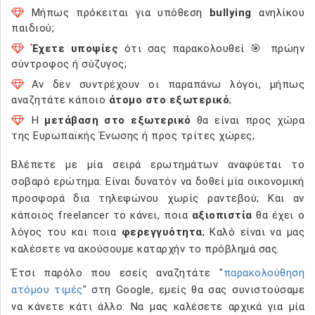
Μήπως πρόκειται για υπόθεση
bullying
ανηλίκου
παιδιού;
Έχετε υποψίες
ότι σας παρακολουθεί 🎯 πρώην
σύντροφος ή σύζυγος;
Αν δεν συντρέχουν οι παραπάνω λόγοι, μήπως
αναζητάτε κάποιο
άτομο στο εξωτερικό
;
Η
μετάβαση στο εξωτερικό
θα είναι προς χώρα
της Ευρωπαϊκής Ένωσης ή προς τρίτες χώρες;
Βλέπετε με μία σειρά ερωτημάτων αναφύεται το
σοβαρό ερώτημα: Είναι δυνατόν να δοθεί μία οικονομική
προσφορά δια τηλεφώνου χωρίς ραντεβού; Και αν
κάποιος freelancer το κάνει, ποια
αξιοπιστία
θα έχει ο
λόγος του και ποια
φερεγγυότητα
; Καλό είναι να μας
καλέσετε να ακούσουμε καταρχήν το πρόβλημά σας.
Έτσι παρόλο που εσείς αναζητάτε "
παρακολούθηση
ατόμου τιμές
" στη Google, εμείς θα σας συνιστούσαμε
να κάνετε κάτι άλλο: Να μας καλέσετε αρχικά για μία