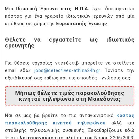
Μία
Ιδιωτική Έρευνα στις Η.Π.Α.
έχει διαφορετικό
κόστος για ένα γραφείο ιδιωτικών ερευνών από μία
υπόθεση σε χώρα της
Ευρωπαϊκής Ένωσης.
Θέλετε να εργαστείτε ως ιδιωτικός
ερευνητής
Για θέσεις εργασίας ντετέκτιβ μπορείτε να στείλετε
email εδώ:
jobs@detectives-athina24h.gr
. Τονίστε την
εξειδίκευσή σας καθώς και τις σπουδές - γνώσεις σας!
Μήπως θέλετε τιμές παρακολούθησης
κινητού τηλεφώνου στη Μακεδονία;
Ναι σε μας βα βρείτε το πιο ανταγωνιστικό
κόστος
παρακολούθησης κινητού τηλεφώνου
αλλά και
σταθερής τηλεφωνικής συσκευής. Ξεκαθαρίζουμε εδώ
✨ ότι
λειτουργούμε
στα πλαίσια του Νόμου 3206/2003,