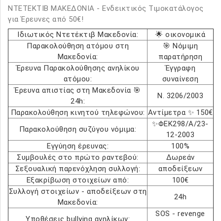
ΝΤΕΤΕΚΤΙΒ ΜΑΚΕΔΟΝΙΑ - Ενδεικτικός Τιμοκατάλογος
για Έρευνες από 50€!
Ιδιωτικός Ντετέκτιβ Μακεδονία:
🌟 οικονομικά
Παρακολούθηση ατόμου στη
🎯 Νόμιμη
Μακεδονία:
παρατήρηση
Έρευνα Παρακολούθησης ανηλίκου
Έγγραφη
ατόμου:
συναίνεση
Έρευνα απιστίας στη Μακεδονία 🎯
Ν. 3206/2003
24h:
Παρακολούθηση κινητού τηλεφώνου:
Αντίμετρα ✨ 150€
✨ΦΕΚ298/Α/23-
Παρακολούθηση συζύγου νόμιμα:
12-2003
Εγγύηση έρευνας:
100%
Συμβουλές στο πρώτο ραντεβού:
Δωρεάν
Σεξουαλική παρενόχληση συλλογή:
αποδείξεων
Εξακρίβωση στοιχείων από:
100€
Συλλογή στοιχείων - αποδείξεων στη
24h
Μακεδονία:
SOS - revenge
Υποθέσεις bullying ανηλίκων: