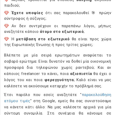
παιδιού;
Έχετε υποψίες
ότι σας παρακολουθεί 🎯 πρώην
σύντροφος ή σύζυγος;
Αν δεν συντρέχουν οι παραπάνω λόγοι, μήπως
αναζητάτε κάποιο
άτομο στο εξωτερικό
;
Η
μετάβαση στο εξωτερικό
θα είναι προς χώρα
της Ευρωπαϊκής Ένωσης ή προς τρίτες χώρες;
Βλέπετε με μία σειρά ερωτημάτων αναφύεται το
σοβαρό ερώτημα: Είναι δυνατόν να δοθεί μία οικονομική
προσφορά δια τηλεφώνου χωρίς ραντεβού; Και αν
κάποιος freelancer το κάνει, ποια
αξιοπιστία
θα έχει ο
λόγος του και ποια
φερεγγυότητα
; Καλό είναι να μας
καλέσετε να ακούσουμε καταρχήν το πρόβλημά σας.
Έτσι παρόλο που εσείς αναζητάτε "
παρακολούθηση
ατόμου τιμές
" στη Google, εμείς θα σας συνιστούσαμε
να κάνετε κάτι άλλο: Να μας καλέσετε αρχικά για μία
σύντομη συνομιλία. Στη συνέχεια θα κάνουμε σε