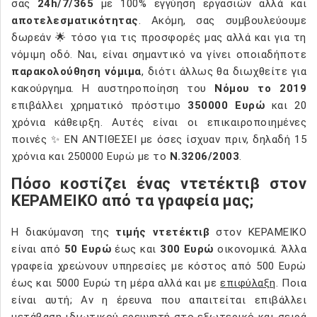
σας
24h/7/365
με 100% εγγύηση εργασιών αλλά και
αποτελεσματικότητας
. Ακόμη, σας συμβουλεύουμε
δωρεάν 🌟 τόσο για τις προσφορές μας αλλά και για τη
νόμιμη οδό. Ναι, είναι σημαντικό να γίνει οποιαδήποτε
παρακολούθηση νόμιμα
, διότι άλλως θα διωχθείτε για
κακούργημα. Η αυστηροποίηση του
Νόμου το 2019
επιβάλλει χρηματικό πρόστιμο
350000 Ευρώ
και 20
χρόνια κάθειρξη. Αυτές είναι οι επικαιροποιημένες
ποινές ✨ ΕΝ ΑΝΤΙΘΕΣΕΙ με όσες ίσχυαν πριν, δηλαδή 15
χρόνια και 250000 Ευρώ με το
Ν.3206/2003
.
Πόσο κοστίζει ένας ντετέκτιβ στον
ΚΕΡΑΜΕΙΚΟ από τα γραφεία μας;
Η διακύμανση της
τιμής ντετέκτιβ
στον ΚΕΡΑΜΕΙΚΟ
είναι από
50 Ευρώ
έως και
300 Ευρώ
οικονομικά. Άλλα
γραφεία χρεώνουν υπηρεσίες με κόστος από 500 Ευρώ
έως και 5000 Ευρώ τη μέρα αλλά και με
επιφύλαξη
. Ποια
είναι αυτή; Αν η έρευνα που απαιτείται επιβάλλει
μετάβαση ιδιωτικού ερευνητή στο εξωτερικό και σειρά