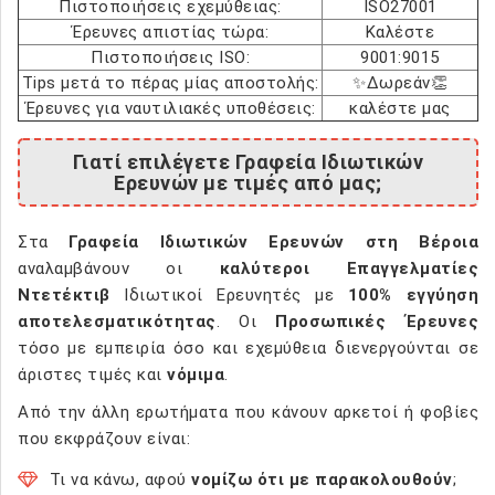
Πιστοποιήσεις εχεμύθειας:
ISO27001
Έρευνες απιστίας τώρα:
Καλέστε
Πιστοποιήσεις ISO:
9001:9015
Tips μετά το πέρας μίας αποστολής:
✨Δωρεάν👏
Έρευνες για ναυτιλιακές υποθέσεις:
καλέστε μας
Γιατί επιλέγετε Γραφεία Ιδιωτικών
Ερευνών με τιμές από μας;
Στα
Γραφεία Ιδιωτικών Ερευνών στη Βέροια
αναλαμβάνουν οι
καλύτεροι Επαγγελματίες
Ντετέκτιβ
Ιδιωτικοί Ερευνητές με
100% εγγύηση
αποτελεσματικότητας
. Οι
Προσωπικές Έρευνες
τόσο με εμπειρία όσο και εχεμύθεια διενεργούνται σε
άριστες τιμές και
νόμιμα
.
Από την άλλη ερωτήματα που κάνουν αρκετοί ή φοβίες
που εκφράζουν είναι:
Τι να κάνω, αφού
νομίζω ότι με παρακολουθούν
;