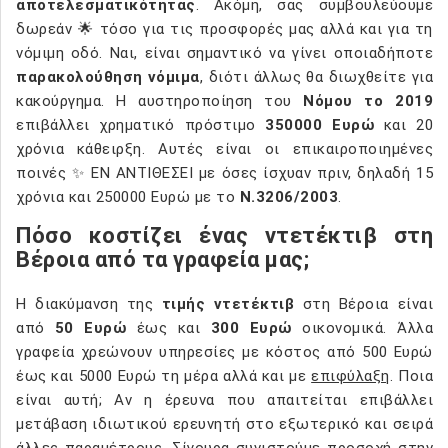
αποτελεσματικότητας
. Ακόμη, σας συμβουλεύουμε
δωρεάν 🌟 τόσο για τις προσφορές μας αλλά και για τη
νόμιμη οδό. Ναι, είναι σημαντικό να γίνει οποιαδήποτε
παρακολούθηση νόμιμα
, διότι άλλως θα διωχθείτε για
κακούργημα. Η αυστηροποίηση του
Νόμου το 2019
επιβάλλει χρηματικό πρόστιμο
350000 Ευρώ
και 20
χρόνια κάθειρξη. Αυτές είναι οι επικαιροποιημένες
ποινές ✨ ΕΝ ΑΝΤΙΘΕΣΕΙ με όσες ίσχυαν πριν, δηλαδή 15
χρόνια και 250000 Ευρώ με το
Ν.3206/2003
.
Πόσο κοστίζει ένας ντετέκτιβ στη
Βέροια από τα γραφεία μας;
Η διακύμανση της
τιμής ντετέκτιβ
στη Βέροια είναι
από
50 Ευρώ
έως και
300 Ευρώ
οικονομικά. Άλλα
γραφεία χρεώνουν υπηρεσίες με κόστος από 500 Ευρώ
έως και 5000 Ευρώ τη μέρα αλλά και με
επιφύλαξη
. Ποια
είναι αυτή; Αν η έρευνα που απαιτείται επιβάλλει
μετάβαση ιδιωτικού ερευνητή στο εξωτερικό και σειρά
άλλες παραμέτρους. Σίγουρα συνιστούμε προσοχή στην