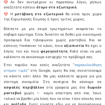
Αν δεν συντρέχουν οι παραπάνω λόγοι, μήπως
αναζητάτε κάποιο
άτομο στο εξωτερικό
;
Η
μετάβαση στο εξωτερικό
θα είναι προς χώρα
της Ευρωπαϊκής Ένωσης ή προς τρίτες χώρες;
Βλέπετε με μία σειρά ερωτημάτων αναφύεται το
σοβαρό ερώτημα: Είναι δυνατόν να δοθεί μία οικονομική
προσφορά δια τηλεφώνου χωρίς ραντεβού; Και αν
κάποιος freelancer το κάνει, ποια
αξιοπιστία
θα έχει ο
λόγος του και ποια
φερεγγυότητα
; Καλό είναι να μας
καλέσετε να ακούσουμε καταρχήν το πρόβλημά σας.
Έτσι παρόλο που εσείς αναζητάτε "
παρακολούθηση
ατόμου τιμές
" στη Google, εμείς θα σας συνιστούσαμε
να κάνετε κάτι άλλο: Να μας καλέσετε αρχικά για μία
σύντομη συνομιλία. Στη συνέχεια θα κάνουμε σε
ασφαλές περιβάλλον
στα γραφεία μας ένα
δωρεάν
ραντεβού
χωρίς ✨ καμία απαίτηση από σας. Ίσως
τελικά να βρεθεί μία λύση που να είναι τόσο εύκολη όσο
και
ανέξοδη
. Εμείς είμαστε εδώ για να προσφέρουμε