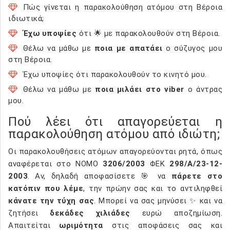
Πώς γίνεται η παρακολούθηση ατόμου στη Βέροια
ιδιωτικά;
Έχω υποψίες
ότι 🌟 με παρακολουθούν στη Βέροια.
Θέλω να μάθω με
ποια με απατάει
ο σύζυγος μου
στη Βέροια.
Έχω υποψίες ότι παρακολουθούν το κινητό μου.
Θέλω να μάθω με
ποια μιλάει στο viber
ο άντρας
μου.
Πού λέει ότι απαγορεύεται η
παρακολούθηση ατόμου από ιδιώτη;
Οι παρακολουθήσεις ατόμων απαγορεύονται ρητά, όπως
αναφέρεται στο ΝΟΜΟ
3206/2003
ΦΕΚ
298/Α/23-12-
2003
. Αν, δηλαδή αποφασίσετε 🎯 να
πάρετε στο
κατόπιν που λέμε
, την πρώην σας και το αντιληφθεί
κάνατε την τύχη σας
. Μπορεί να σας μηνύσει ✨ και να
ζητήσει
δεκάδες χιλιάδες
ευρώ αποζημίωση.
Απαιτείται
ωριμότητα
στις αποφάσεις σας και