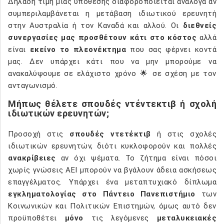
Δηλαδή τιμή μίας υπόθεσης διαφοροποιείται ανάλογα αν
συμπεριλαμβάνεται η μετάβαση ιδιωτικού ερευνητή
στην Αυστραλία ή τον Καναδά και αλλού. Οι
διεθνείς
συνεργασίες μας προσθέτουν κάτι στο κόστος
αλλά
είναι
εκείνο το πλεονέκτημα
που σας φέρνει κοντά
μας. Δεν υπάρχει κάτι που να μην μπορούμε να
ανακαλύψουμε σε ελάχιστο χρόνο 🌟 σε σχέση με τον
ανταγωνισμό.
Μήπως θέλετε σπουδές ντέντεκτιβ ή σχολή
ιδιωτικών ερευνητών;
Προσοχή στις
σπουδές ντετέκτιβ
ή στις σχολές
ιδιωτικών ερευνητών, διότι κυκλοφορούν και πολλές
ανακρίβειες
αν όχι ψέματα. Το ζήτημα είναι πόσοι
χωρίς γνώσεις ΑΕΙ μπορούν να βγάλουν άδεια ασκήσεως
επαγγέλματος. Υπάρχει ένα μεταπτυχιακό δίπλωμα
εγκληματολογίας στο Πάντειο Πανεπιστήμιο
των
Κοινωνικών και Πολιτικών Επιστημών, όμως αυτό δεν
προϋποθέτει
μόνο
τις λεγόμενες
μεταλυκειακές