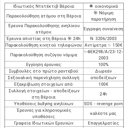
Ιδιωτικός Ντετέκτιβ Βέροια:
🌟 οικονομικά
🎯 Νόμιμη
Παρακολούθηση ατόμου στη Βέροια:
παρατήρηση
Έρευνα Παρακολούθησης ανηλίκου
Έγγραφη συναίνεση
ατόμου:
Έρευνα απιστίας στη Βέροια 🎯 24h:
Ν. 3206/2003
Παρακολούθηση κινητού τηλεφώνου:
Αντίμετρα ✨ 150€
✨ΦΕΚ298/Α/23-12-
Παρακολούθηση συζύγου νόμιμα:
2003
Εγγύηση έρευνας:
100%
Συμβουλές στο πρώτο ραντεβού:
Δωρεάν
Σεξουαλική παρενόχληση συλλογή:
αποδείξεων
Εξακρίβωση στοιχείων από:
100€
Συλλογή στοιχείων - αποδείξεων
24h
στη Βέροια:
Υποθέσεις bullying ανηλίκων:
SOS - revenge porn
Έρευνες για κληρονομικές
καλέστε μας
υποθέσεις:
Γραφεία Ιδιωτικών Ερευνών:
Επαγγελματίες