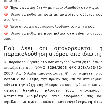
ιδιωτικά;
Έχω υποψίες
ότι 🌟 με παρακολουθούν στο Αίγιο.
Θέλω να μάθω με
ποια με απατάει
ο σύζυγος μου
στο Αίγιο.
Έχω υποψίες ότι παρακολουθούν το κινητό μου.
Θέλω να μάθω με
ποια μιλάει στο viber
ο άντρας
μου.
Πού λέει ότι απαγορεύεται η
παρακολούθηση ατόμου από ιδιώτη;
Οι παρακολουθήσεις ατόμων απαγορεύονται ρητά, όπως
αναφέρεται στο ΝΟΜΟ
3206/2003
ΦΕΚ
298/Α/23-12-
2003
. Αν, δηλαδή αποφασίσετε 🎯 να
πάρετε στο
κατόπιν που λέμε
, την πρώην σας και το αντιληφθεί
κάνατε την τύχη σας
. Μπορεί να σας μηνύσει ✨ και να
ζητήσει
δεκάδες χιλιάδες
ευρώ αποζημίωση.
Απαιτείται
ωριμότητα
στις αποφάσεις σας και
οφείλετε να έχετε απόλυτη
αυτοσυγκέντρωση
όταν