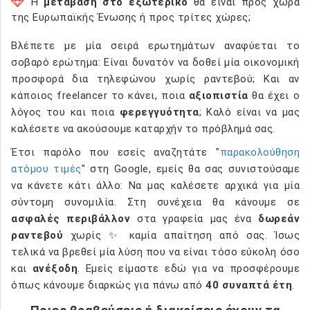
Η
μετάβαση στο εξωτερικό
θα είναι προς χώρα
της Ευρωπαϊκής Ένωσης ή προς τρίτες χώρες;
Βλέπετε με μία σειρά ερωτημάτων αναφύεται το
σοβαρό ερώτημα: Είναι δυνατόν να δοθεί μία οικονομική
προσφορά δια τηλεφώνου χωρίς ραντεβού; Και αν
κάποιος freelancer το κάνει, ποια
αξιοπιστία
θα έχει ο
λόγος του και ποια
φερεγγυότητα
; Καλό είναι να μας
καλέσετε να ακούσουμε καταρχήν το πρόβλημά σας.
Έτσι παρόλο που εσείς αναζητάτε "
παρακολούθηση
ατόμου τιμές
" στη Google, εμείς θα σας συνιστούσαμε
να κάνετε κάτι άλλο: Να μας καλέσετε αρχικά για μία
σύντομη συνομιλία. Στη συνέχεια θα κάνουμε σε
ασφαλές περιβάλλον
στα γραφεία μας ένα
δωρεάν
ραντεβού
χωρίς ✨ καμία απαίτηση από σας. Ίσως
τελικά να βρεθεί μία λύση που να είναι τόσο εύκολη όσο
και
ανέξοδη
. Εμείς είμαστε εδώ για να προσφέρουμε
όπως κάνουμε διαρκώς για πάνω από
40 συναπτά έτη
.