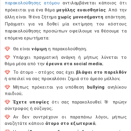
παρακολούθησης ατόμου
αντιλαμβάνεται κάποιος ότι
πρόκειται για ένα θέμα
μεγάλης ευαισθησίας
. Από την
άλλη είναι 🎯ένα ζήτημα
χωρίς μονοσήμαντη
απάντηση.
Πράγματι για να δοθεί μία εκτίμηση του κόστους
παρακολούθησης προσώπων οφείλουμε να θέσουμε τα
επόμενα ερωτήματα:
Θα είναι
νόμιμη
η παρακολούθηση;
Υπάρχει πραγματική ανάγκη ή μήπως λύνεται το
θέμα μέσα από την
έρευνα στα social media
;
Το άτομο - στόχος σας έχει
βλάψει στο παρελθόν
ή απειλεί να σας προκαλέσει ζημιά στο άμεσο μέλλον;
Μήπως πρόκειται για υπόθεση
bullying
ανηλίκου
παιδιού;
Έχετε υποψίες
ότι σας παρακολουθεί 🎯 πρώην
σύντροφος ή σύζυγος;
Αν δεν συντρέχουν οι παραπάνω λόγοι, μήπως
αναζητάτε κάποιο
άτομο στο εξωτερικό
;