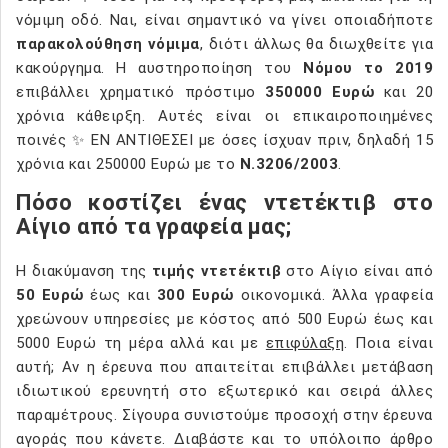
νόμιμη οδό. Ναι, είναι σημαντικό να γίνει οποιαδήποτε
παρακολούθηση νόμιμα
, διότι άλλως θα διωχθείτε για
κακούργημα. Η αυστηροποίηση του
Νόμου το 2019
επιβάλλει χρηματικό πρόστιμο
350000 Ευρώ
και 20
χρόνια κάθειρξη. Αυτές είναι οι επικαιροποιημένες
ποινές ✨ ΕΝ ΑΝΤΙΘΕΣΕΙ με όσες ίσχυαν πριν, δηλαδή 15
χρόνια και 250000 Ευρώ με το
Ν.3206/2003
.
Πόσο κοστίζει ένας ντετέκτιβ στο
Αίγιο από τα γραφεία μας;
Η διακύμανση της
τιμής ντετέκτιβ
στο Αίγιο είναι από
50 Ευρώ
έως και
300 Ευρώ
οικονομικά. Άλλα γραφεία
χρεώνουν υπηρεσίες με κόστος από 500 Ευρώ έως και
5000 Ευρώ τη μέρα αλλά και με
επιφύλαξη
. Ποια είναι
αυτή; Αν η έρευνα που απαιτείται επιβάλλει μετάβαση
ιδιωτικού ερευνητή στο εξωτερικό και σειρά άλλες
παραμέτρους. Σίγουρα συνιστούμε προσοχή στην έρευνα
αγοράς που κάνετε. Διαβάστε και το υπόλοιπο άρθρο